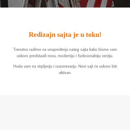
Redizajn sajta je u toku!
Trenutno radimo na unapređenju našeg sajta kako bismo vam
uskoro predstavili novu, moderniju i funkcionalniju verziju.
Hvala vam na strpljenju i razumevanju. Novi sajt će uskoro biti
aktivan.