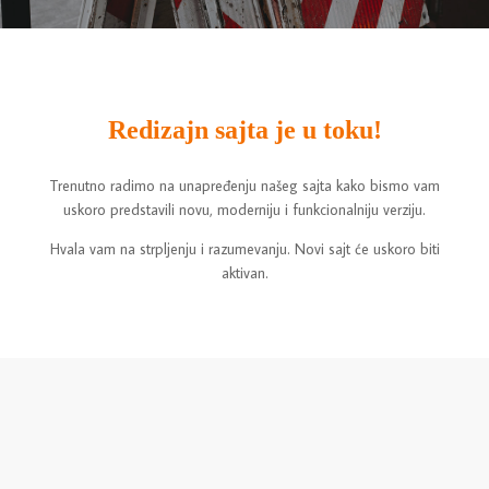
Redizajn sajta je u toku!
Trenutno radimo na unapređenju našeg sajta kako bismo vam
uskoro predstavili novu, moderniju i funkcionalniju verziju.
Hvala vam na strpljenju i razumevanju. Novi sajt će uskoro biti
aktivan.