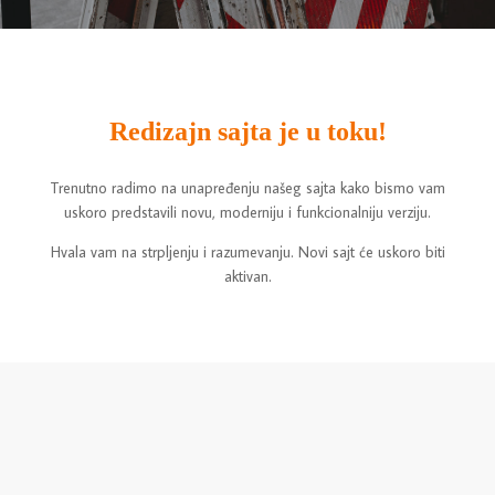
Redizajn sajta je u toku!
Trenutno radimo na unapređenju našeg sajta kako bismo vam
uskoro predstavili novu, moderniju i funkcionalniju verziju.
Hvala vam na strpljenju i razumevanju. Novi sajt će uskoro biti
aktivan.